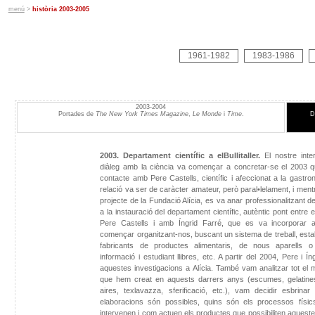
menú
>
història 2003-2005
1961-1982
1983-1986
2003-2004
Portades de
The New York Times Magazine
,
Le Monde
i
Time
.
D
2003. Departament científic a elBullitaller.
El nostre inter
diàleg amb la ciència va començar a concretar-se el 2003 
contacte amb Pere Castells, científic i afeccionat a la gastro
relació va ser de caràcter amateur, però paral•lelament, i mentr
projecte de la Fundació Alícia, es va anar professionalitzant d
a la instauració del departament científic, autèntic pont entre el
Pere Castells i amb Íngrid Farré, que es va incorporar 
començar organitzant-nos, buscant un sistema de treball, esta
fabricants de productes alimentaris, de nous aparells o u
informació i estudiant llibres, etc. A partir del 2004, Pere i Í
aquestes investigacions a Alícia. També vam analitzar tot el 
que hem creat en aquests darrers anys (escumes, gelatines
aires, texlavazza, sferificació, etc.), vam decidir esbrin
elaboracions són possibles, quins són els processos físic
intervenen i com actuen els productes que possibiliten aqueste