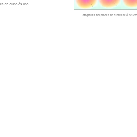
ics en cuina és una
Fotografies del procés de sferificació del c