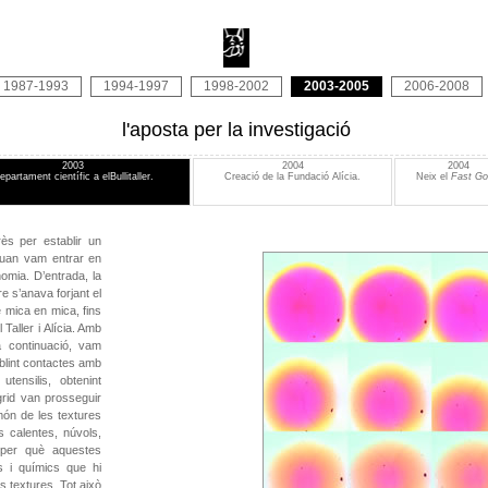
1987-1993
1994-1997
1998-2002
2003-2005
2006-2008
l'aposta per la investigació
2003
2004
2004
epartament científic a elBullitaller.
Creació de la Fundació Alícia.
Neix el
Fast G
ès per establir un
quan vam entrar en
nomia. D’entrada, la
e s’anava forjant el
e mica en mica, fins
 Taller i Alícia. Amb
a continuació, vam
blint contactes amb
tensilis, obtenint
ngrid van prosseguir
món de les textures
 calentes, núvols,
ar per què aquestes
s i químics que hi
s textures. Tot això